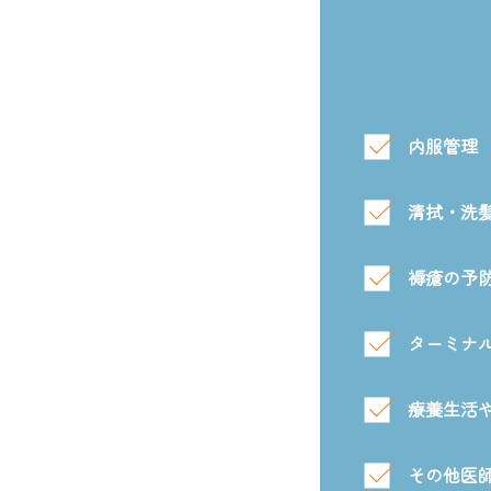
内服管理
清拭・洗
褥瘡の予
ターミナ
療養生活
その他医