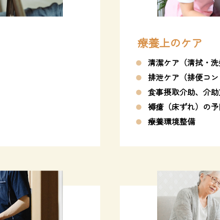
療養上のケア
清潔ケア（清拭・洗
排泄ケア（排便コン
食事摂取介助、介助
褥瘡（床ずれ）の予
療養環境整備