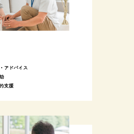
・アドバイス
助
的支援